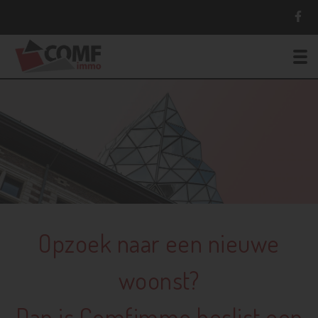
To
Opzoek naar een nieuwe
woonst?
Dan is Comfimmo beslist een