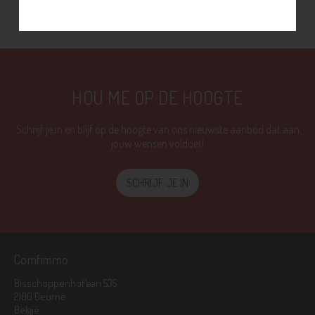
HOU ME OP DE HOOGTE
Schrijf je in en blijf op de hoogte van ons nieuwste aanbod dat aan
jouw wensen voldoet!
SCHRIJF JE IN
Comfimmo
Bisschoppenhoflaan 535
2100 Deurne
België