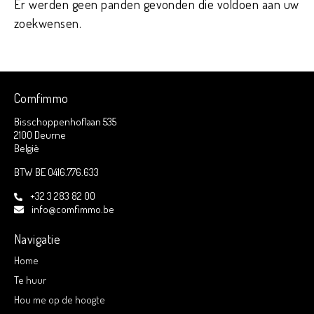
Er werden geen panden gevonden die voldoen aan uw
zoekwensen.
Comfimmo
Bisschoppenhoflaan 535
2100 Deurne
België
BTW BE 0416.776.633
+32 3 283 82 00
info@comfimmo.be
Navigatie
Home
Te huur
Hou me op de hoogte