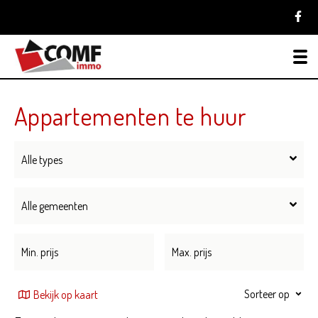
To
Appartementen te huur
Alle types
Alle gemeenten
Sorteer op
Bekijk op kaart